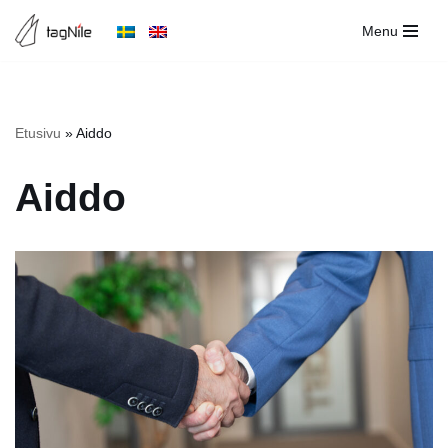
Menu
Siirry
suoraan
sisältöön
Etusivu
»
Aiddo
Aiddo