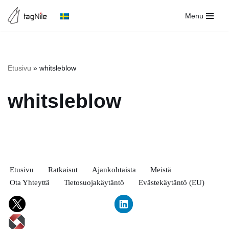
Menu
Siirry
suoraan
sisältöön
Etusivu
»
whitsleblow
whitsleblow
Etusivu
Ratkaisut
Ajankohtaista
Meistä
Ota Yhteyttä
Tietosuojakäytäntö
Evästekäytäntö (EU)