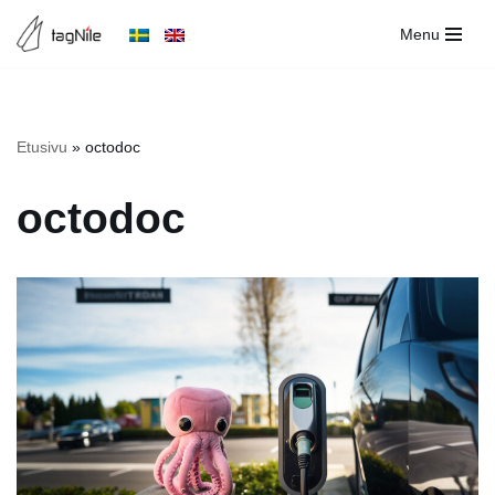
Menu
Siirry
suoraan
sisältöön
Etusivu
»
octodoc
octodoc